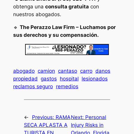
obtenga una
consulta gratuita
con
nuestros abogados.
🔹
The Perazzo Law Firm – Luchamos por
sus derechos y su compensación.
abogado
camion
cantaso
carro
danos
propiedad
gastos
hospital
lesionados
reclamos seguro
remedios
←
Previous:
RAMA
Next:
Personal
SECA APLASTA A
Injury Risks in
TURISTA EN
Orlando, Florida